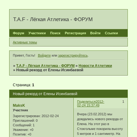
T.A.F - Лёгкая Атлетика - ФОРУМ
Форум
Участники
Поиск
Регистрация
Войти
Ссылки
Активные темы
Привет, Гость!
Войдите
или
зарегистрируйтесь
.
»
T.A.F - Лёгкая Атлетика - ФОРУМ
»
Новости Атлетики
»
Новый рекорд от Елены Исинбаевой
Страница:
1
Новый рекорд от Елены Исинбаевой
Поделиться
2012-
1
MaksK
02-24 15:37:49
Участник
Вчера (23.02.2012) мы
Зарегистрирован
: 2012-02-24
дождались нового рекорда от
Приглашений:
0
Елена. На этот раз в
Сообщений:
1
Стокгольме покорила высоту
Уважение:
+0
5 метров и 1 сантиметр. На
Позитив:
+0