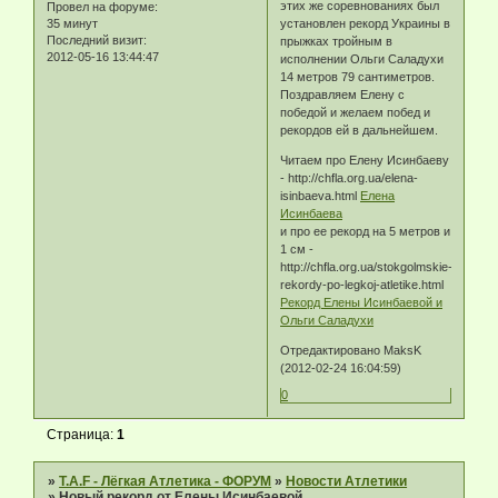
этих же соревнованиях был
Провел на форуме:
35 минут
установлен рекорд Украины в
Последний визит:
прыжках тройным в
2012-05-16 13:44:47
исполнении Ольги Саладухи
14 метров 79 сантиметров.
Поздравляем Елену с
победой и желаем побед и
рекордов ей в дальнейшем.
Читаем про Елену Исинбаеву
- http://chfla.org.ua/elena-
isinbaeva.html
Елена
Исинбаева
и про ее рекорд на 5 метров и
1 см -
http://chfla.org.ua/stokgolmskie-
rekordy-po-legkoj-atletike.html
Рекорд Елены Исинбаевой и
Ольги Саладухи
Отредактировано MaksK
(2012-02-24 16:04:59)
0
Страница:
1
»
T.A.F - Лёгкая Атлетика - ФОРУМ
»
Новости Атлетики
»
Новый рекорд от Елены Исинбаевой