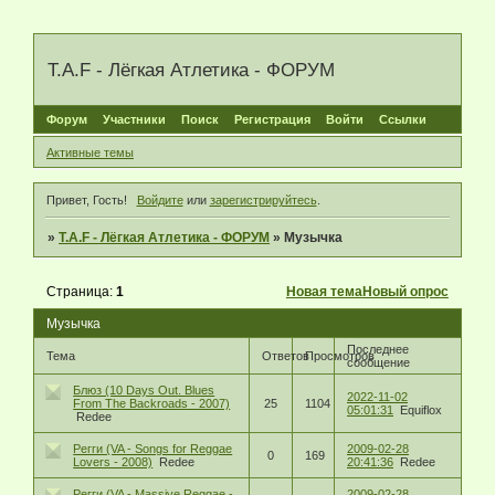
T.A.F - Лёгкая Атлетика - ФОРУМ
Форум
Участники
Поиск
Регистрация
Войти
Ссылки
Активные темы
Привет, Гость!
Войдите
или
зарегистрируйтесь
.
»
T.A.F - Лёгкая Атлетика - ФОРУМ
»
Музычка
Страница:
1
Новая тема
Новый опрос
Музычка
Последнее
Тема
Ответов
Просмотров
сообщение
Блюз (10 Days Out. Blues
2022-11-02
From The Backroads - 2007)
25
1104
05:01:31
Equiflox
Redee
Регги (VA - Songs for Reggae
2009-02-28
0
169
Lovers - 2008)
Redee
20:41:36
Redee
Регги (VA - Massive Reggae -
2009-02-28