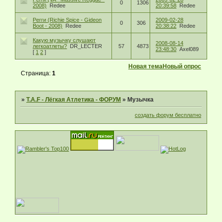
0
1306
2008)
Redee
20:39:58
Redee
Регги (Richie Spice - Gideon
2009-02-28
0
306
Boot - 2008)
Redee
20:38:22
Redee
Какую музычку слушают
2008-08-14
легкоатлеты?
DR_LECTER
57
4873
23:48:30
Axel089
[
1
2
]
Новая тема
Новый опрос
Страница:
1
»
T.A.F - Лёгкая Атлетика - ФОРУМ
»
Музычка
создать форум бесплатно