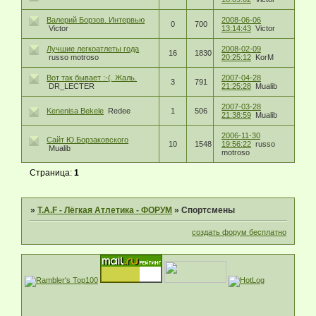
Валерий Борзов. Интервью
2008-06-06
0
700
Victor
13:14:43
Victor
Лучшие легкоатлеты года
2008-02-09
16
1830
russo motroso
20:25:12
KorM
Вот так бывает :-(. Жаль.
2007-04-28
3
791
DR_LECTER
21:25:28
Mualib
2007-03-28
Kenenisa Bekele
Redee
1
506
21:38:59
Mualib
2006-11-30
Сайт Ю.Борзаковского
10
1548
19:56:22
russo
Mualib
motroso
Страница:
1
»
T.A.F - Лёгкая Атлетика - ФОРУМ
»
Спортсмены
создать форум бесплатно