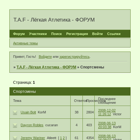
T.A.F - Лёгкая Атлетика - ФОРУМ
Форум
Участники
Поиск
Регистрация
Войти
Ссылки
Активные темы
Привет, Гость!
Войдите
или
зарегистрируйтесь
.
»
T.A.F - Лёгкая Атлетика - ФОРУМ
»
Спортсмены
Страница:
1
Спортсмены
Последнее
Тема
Ответов
Просмотров
сообщение
2008-12-02
Usain Bolt
KorM
38
2804
11:26:12
Victor
2008-06-13
Dayron Robles
cucaran
4
403
20:03:38
KorM
2008-06-13
Jeremy Wariner
Atleett
[
1
2
]
61
4354
16:09:02
Victor