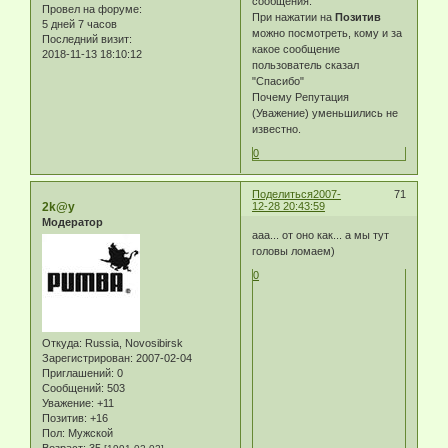
сообщения.
Провел на форуме:
При нажатии на
Позитив
5 дней 7 часов
можно посмотреть, кому и за
Последний визит:
какое сообщение
2018-11-13 18:10:12
пользователь сказал
"Спасибо"
Почему Репутация
(Уважение) уменьшились не
известно.
0
Поделиться
2007-
71
2k@y
12-28 20:43:59
Модератор
ааа... от оно как... а мы тут
головы ломаем)
0
Откуда:
Russia, Novosibirsk
Зарегистрирован
: 2007-02-04
Приглашений:
0
Сообщений:
503
Уважение:
+11
Позитив:
+16
Пол:
Мужской