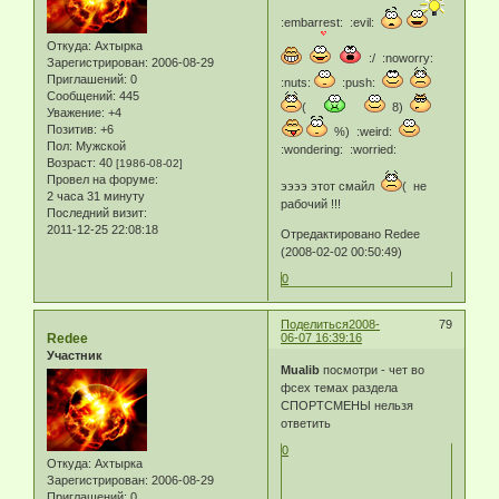
:embarrest: :evil:
Откуда:
Ахтырка
:/ :noworry:
Зарегистрирован
: 2006-08-29
Приглашений:
0
:nuts:
:push:
Сообщений:
445
(
8)
Уважение:
+4
Позитив:
+6
%) :weird:
Пол:
Мужской
:wondering: :worried:
Возраст:
40
[1986-08-02]
Провел на форуме:
ээээ этот смайл
( не
2 часа 31 минуту
рабочий !!!
Последний визит:
2011-12-25 22:08:18
Отредактировано Redee
(2008-02-02 00:50:49)
0
Поделиться
2008-
79
Redee
06-07 16:39:16
Участник
Mualib
посмотри - чет во
фсех темах раздела
СПОРТСМЕНЫ нельзя
ответить
0
Откуда:
Ахтырка
Зарегистрирован
: 2006-08-29
Приглашений:
0