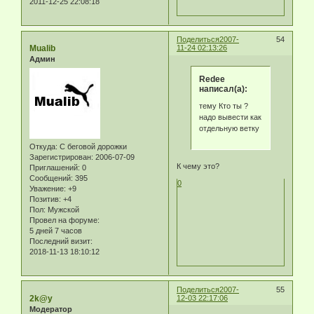
2011-12-25 22:08:18
Поделиться
2007-
54
Mualib
11-24 02:13:26
Админ
Redee
написал(а):
тему Кто ты ?
надо вывести как
отдельную ветку
Откуда:
С беговой дорожки
Зарегистрирован
: 2006-07-09
К чему это?
Приглашений:
0
Сообщений:
395
0
Уважение:
+9
Позитив:
+4
Пол:
Мужской
Провел на форуме:
5 дней 7 часов
Последний визит:
2018-11-13 18:10:12
Поделиться
2007-
55
2k@y
12-03 22:17:06
Модератор