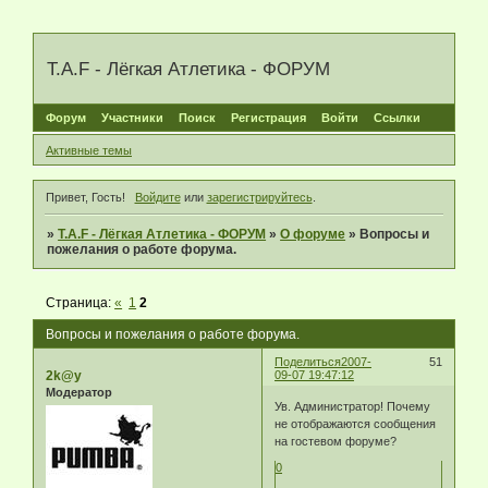
T.A.F - Лёгкая Атлетика - ФОРУМ
Форум
Участники
Поиск
Регистрация
Войти
Ссылки
Активные темы
Привет, Гость!
Войдите
или
зарегистрируйтесь
.
»
T.A.F - Лёгкая Атлетика - ФОРУМ
»
О форуме
»
Вопросы и
пожелания о работе форума.
Страница:
«
1
2
Вопросы и пожелания о работе форума.
Поделиться
2007-
51
2k@y
09-07 19:47:12
Модератор
Ув. Администратор! Почему
не отображаются сообщения
на гостевом форуме?
0