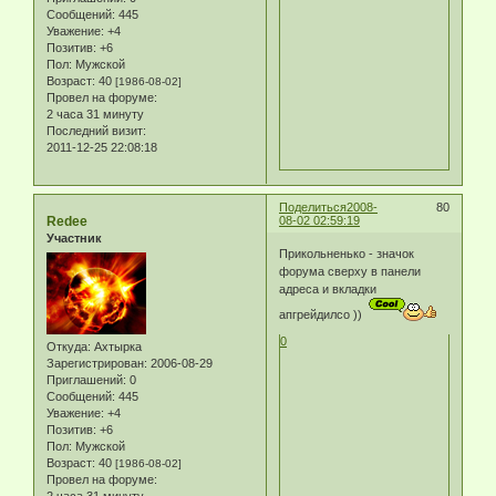
Сообщений:
445
Уважение:
+4
Позитив:
+6
Пол:
Мужской
Возраст:
40
[1986-08-02]
Провел на форуме:
2 часа 31 минуту
Последний визит:
2011-12-25 22:08:18
Поделиться
2008-
80
Redee
08-02 02:59:19
Участник
Прикольненько - значок
форума сверху в панели
адреса и вкладки
апгрейдилсо ))
0
Откуда:
Ахтырка
Зарегистрирован
: 2006-08-29
Приглашений:
0
Сообщений:
445
Уважение:
+4
Позитив:
+6
Пол:
Мужской
Возраст:
40
[1986-08-02]
Провел на форуме:
2 часа 31 минуту