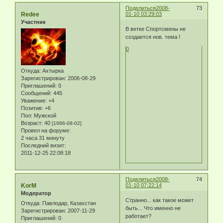
Поделиться
2008-
73
Redee
01-10 03:29:03
Участник
В ветке Спортсмены не
создается нов. тема !
0
Откуда:
Ахтырка
Зарегистрирован
: 2006-08-29
Приглашений:
0
Сообщений:
445
Уважение:
+4
Позитив:
+6
Пол:
Мужской
Возраст:
40
[1986-08-02]
Провел на форуме:
2 часа 31 минуту
Последний визит:
2011-12-25 22:08:18
Поделиться
2008-
74
KorM
01-10 07:22:14
Модератор
Странно... как такое может
Откуда:
Павлодар, Казахстан
быть... Что именно не
Зарегистрирован
: 2007-11-29
работает?
Приглашений:
0