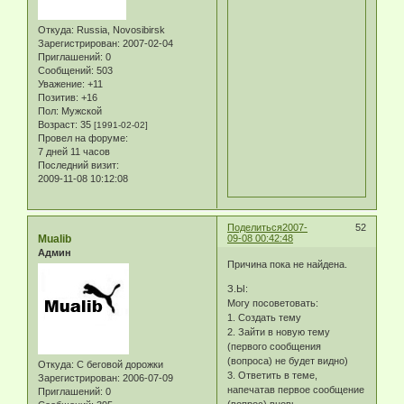
Откуда:
Russia, Novosibirsk
Зарегистрирован
: 2007-02-04
Приглашений:
0
Сообщений:
503
Уважение:
+11
Позитив:
+16
Пол:
Мужской
Возраст:
35
[1991-02-02]
Провел на форуме:
7 дней 11 часов
Последний визит:
2009-11-08 10:12:08
Поделиться
2007-
52
Mualib
09-08 00:42:48
Админ
Причина пока не найдена.
З.Ы:
Могу посоветовать:
1. Создать тему
2. Зайти в новую тему
(первого сообщения
(вопроса) не будет видно)
Откуда:
С беговой дорожки
3. Ответить в теме,
Зарегистрирован
: 2006-07-09
напечатав первое сообщение
Приглашений:
0