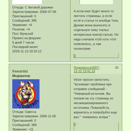
Откуда:
С беговой дорожки
А если книг будет много то
Зарегистрирован
: 2006-07-09
листать страницы, а если
Приглашений:
0
есчё и статьи то вообще *опа.
Сообщений:
395
Уважение:
+9
Думаю мона выносить в
Позитив:
+4
отдельную тему токльо
Пол:
Мужской
интересные книги(статьи). Но
Провел на форуме:
надо сначала чтоб хоть чтот
5 дней 7 часов
появлялось, а там
Последний визит:
посмотрим.
2018-11-13 18:10:12
0
Поделиться
2007-
61
freeartist
12-22 13:41:19
Модератор
Victor просил запостить :
"возникает проблема при
отправке сообщений -
"Неверный источник. Вы
попали на эту страницу из
несанкционированного
источника. Пожалуйста,
Откуда:
Одесса
вернитесь и попробуйте еще
Зарегистрирован
: 2006-11-05
раз." появилось вчера "
Приглашений:
0
0
Сообщений:
388
Уважение:
+11