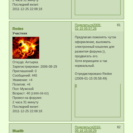
Последний визит:
2011-12-25 22:08:18
Поделиться
2009-
81
Redee
01-15 05:57:26
Участник
Предлагаю поменять чуток
оформление, выложить
электронный кошелек для
развития форума )),
продвигать его.
Хотя впринципе и так
Откуда:
Ахтырка
нормальный.
Зарегистрирован
: 2006-08-29
Приглашений:
0
Отредактировано Redee
Сообщений:
445
(2009-01-15 05:58:49)
Уважение:
+4
Позитив:
+6
0
Пол:
Мужской
Возраст:
40
[1986-08-02]
Провел на форуме:
2 часа 31 минуту
Последний визит:
2011-12-25 22:08:18
Поделиться
2016-
82
Mualib
05-16 15:00:29