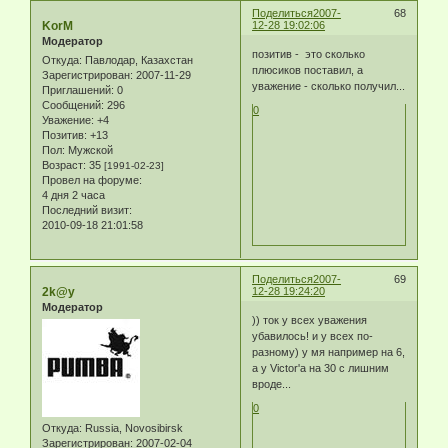
Поделиться
2007-
68
KorM
12-28 19:02:06
Модератор
позитив - это сколько
Откуда:
Павлодар, Казахстан
плюсиков поставил, а
Зарегистрирован
: 2007-11-29
уважение - сколько получил...
Приглашений:
0
Сообщений:
296
0
Уважение:
+4
Позитив:
+13
Пол:
Мужской
Возраст:
35
[1991-02-23]
Провел на форуме:
4 дня 2 часа
Последний визит:
2010-09-18 21:01:58
Поделиться
2007-
69
2k@y
12-28 19:24:20
Модератор
)) ток у всех уважения
убавилось! и у всех по-
разному) у мя например на 6,
а у Victor'a на 30 с лишним
вроде...
0
Откуда:
Russia, Novosibirsk
Зарегистрирован
: 2007-02-04