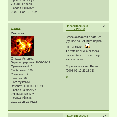
Провел на форуме:
7 дней 11 часов
Последний визит:
2009-11-08 10:12:08
Поделиться
2008-
76
Redee
01-10 21:15:08
Участник
Везде создается а там нет
(бу, все пашет, инет норма)
:to_babruysk:
т е там не видно вкладок
справа (начать нов. тему,
Откуда:
Ахтырка
начать опрос)
Зарегистрирован
: 2006-08-29
Отредактировано Redee
Приглашений:
0
Сообщений:
445
(2008-01-10 21:18:31)
Уважение:
+4
0
Позитив:
+6
Пол:
Мужской
Возраст:
40
[1986-08-02]
Провел на форуме:
2 часа 31 минуту
Последний визит:
2011-12-25 22:08:18
Поделиться
2008-
77