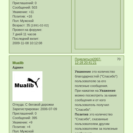
Приглашений:
0
Сообщений:
503
Уважение:
+11
Позитив:
+16
Пол:
Мужской
Возраст:
35
[1991-02-02]
Провел на форуме:
7 дней 11 часов
Последний визит:
2009-11-08 10:12:08
Поделиться
2007-
70
Mualib
12-28 20:41:21
Админ
Уважение
это количество
благодарностей ("Спасибо")
пользователю за его
полезные сообщения.
При нажатии на
Уважение
можно посмотреть за какие
сообщения и от кого
Откуда:
С беговой дорожки
пользователь получил
Зарегистрирован
: 2006-07-09
"Спасибо".
Приглашений:
0
Позитив
это количество
Сообщений:
395
"Спасибо", сказанные
Уважение:
+9
пользователем другим
Позитив:
+4
пользователям за полезные
Пол:
Мужской