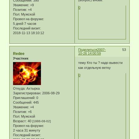
(вопрос) вновь.
Сообщений:
395
Уважение:
+9
0
Позитив:
+4
Пол:
Мужской
Провел на форуме:
5 дней 7 часов
Последний визит:
2018-11-13 18:10:12
Поделиться
2007-
53
Redee
10-26 14:00:59
Участник
тему Кто ты ? надо вывести
как отдельную ветку
0
Откуда:
Ахтырка
Зарегистрирован
: 2006-08-29
Приглашений:
0
Сообщений:
445
Уважение:
+4
Позитив:
+6
Пол:
Мужской
Возраст:
40
[1986-08-02]
Провел на форуме:
2 часа 31 минуту
Последний визит: