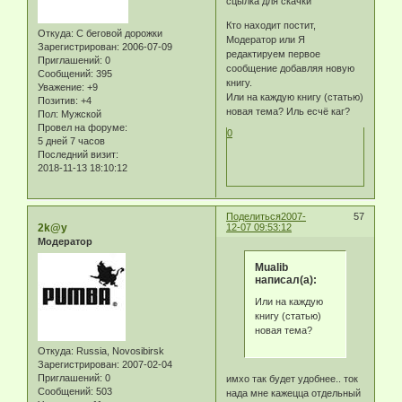
сцылка для скачки
Кто находит постит,
Откуда:
С беговой дорожки
Модератор или Я
Зарегистрирован
: 2006-07-09
редактируем первое
Приглашений:
0
сообщение добавляя новую
Сообщений:
395
книгу.
Уважение:
+9
Или на каждую книгу (статью)
Позитив:
+4
новая тема? Иль есчё каг?
Пол:
Мужской
Провел на форуме:
0
5 дней 7 часов
Последний визит:
2018-11-13 18:10:12
Поделиться
2007-
57
2k@y
12-07 09:53:12
Модератор
Mualib
написал(а):
Или на каждую
книгу (статью)
новая тема?
Откуда:
Russia, Novosibirsk
Зарегистрирован
: 2007-02-04
Приглашений:
0
имхо так будет удобнее.. ток
Сообщений:
503
нада мне кажецца отдельный