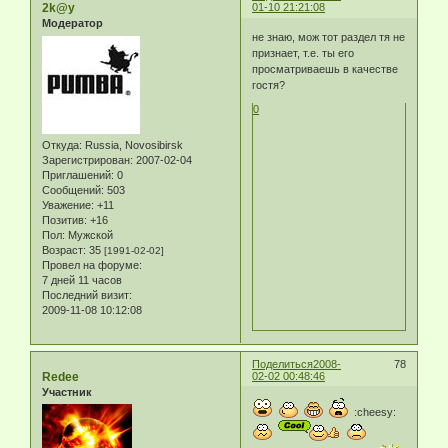
2k@y
01-10 21:21:08
Модератор
не знаю, мож тот раздел тя не
признает, т.е. ты его
просматриваешь в качестве
гостя?
0
Откуда:
Russia, Novosibirsk
Зарегистрирован
: 2007-02-04
Приглашений:
0
Сообщений:
503
Уважение:
+11
Позитив:
+16
Пол:
Мужской
Возраст:
35
[1991-02-02]
Провел на форуме:
7 дней 11 часов
Последний визит:
2009-11-08 10:12:08
Поделиться
2008-
78
Redee
02-02 00:48:46
Участник
:cheesy: