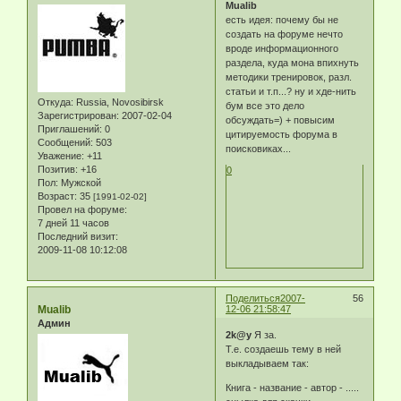
Mualib
есть идея: почему бы не
создать на форуме нечто
вроде информационного
раздела, куда мона впихнуть
методики тренировок, разл.
статьи и т.п...? ну и хде-нить
Откуда:
Russia, Novosibirsk
бум все это дело
Зарегистрирован
: 2007-02-04
обсуждать=) + повысим
Приглашений:
0
цитируемость форума в
Сообщений:
503
поисковиках...
Уважение:
+11
Позитив:
+16
0
Пол:
Мужской
Возраст:
35
[1991-02-02]
Провел на форуме:
7 дней 11 часов
Последний визит:
2009-11-08 10:12:08
Поделиться
2007-
56
Mualib
12-06 21:58:47
Админ
2k@y
Я за.
Т.е. создаешь тему в ней
выкладываем так:
Книга - название - автор - .....