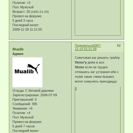
Позитив:
+3
Пол:
Мужской
Возраст:
35
[1991-01-25]
Провел на форуме:
5 дней 3 часа
Последний визит:
2009-11-28 11:21:55
Поделиться
2007-
62
Mualib
12-23 01:21:39
Админ
Советовал каг решить траблу
Victor'у
днём в асе.
Victor
если не трудно
отпишись каг устранил ибо с
mybb такие глюки бывают,
могет комунить пригодиццо.
0
Откуда:
С беговой дорожки
Зарегистрирован
: 2006-07-09
Приглашений:
0
Сообщений:
395
Уважение:
+9
Позитив:
+4
Пол:
Мужской
Провел на форуме:
5 дней 7 часов
Последний визит: