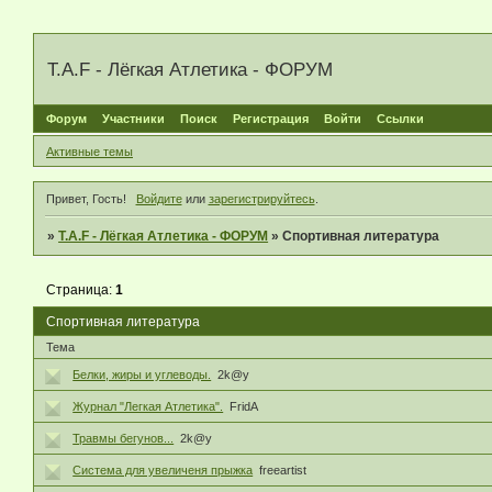
T.A.F - Лёгкая Атлетика - ФОРУМ
Форум
Участники
Поиск
Регистрация
Войти
Ссылки
Активные темы
Привет, Гость!
Войдите
или
зарегистрируйтесь
.
»
T.A.F - Лёгкая Атлетика - ФОРУМ
»
Спортивная литература
Страница:
1
Спортивная литература
Тема
Белки, жиры и углеводы.
2k@y
Журнал "Легкая Атлетика".
FridA
Травмы бегунов...
2k@y
Система для увеличеня прыжка
freeartist