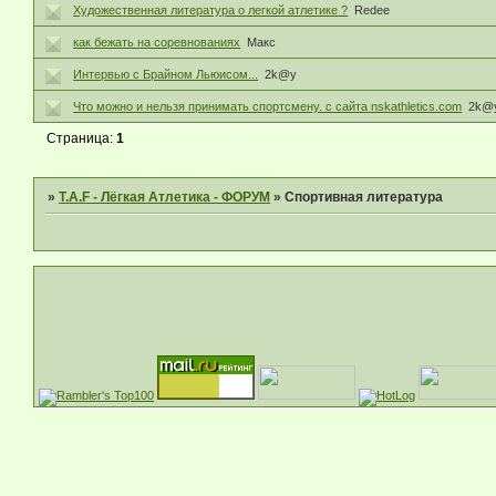
Художественная литература о легкой атлетике ?
Redee
как бежать на соревнованиях
Макс
Интервью с Брайном Льюисом...
2k@y
Что можно и нельзя принимать спортсмену. с сайта nskathletics.com
2k@
Страница:
1
»
T.A.F - Лёгкая Атлетика - ФОРУМ
»
Спортивная литература