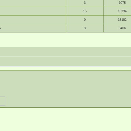
3
1075
15
18334
0
18182
y
3
3466