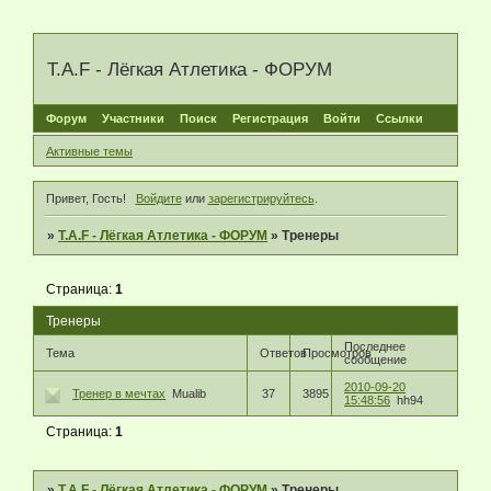
T.A.F - Лёгкая Атлетика - ФОРУМ
Форум
Участники
Поиск
Регистрация
Войти
Ссылки
Активные темы
Привет, Гость!
Войдите
или
зарегистрируйтесь
.
»
T.A.F - Лёгкая Атлетика - ФОРУМ
»
Тренеры
Страница:
1
Тренеры
Последнее
Тема
Ответов
Просмотров
сообщение
2010-09-20
Тренер в мечтах
Mualib
37
3895
15:48:56
hh94
Страница:
1
»
T.A.F - Лёгкая Атлетика - ФОРУМ
»
Тренеры